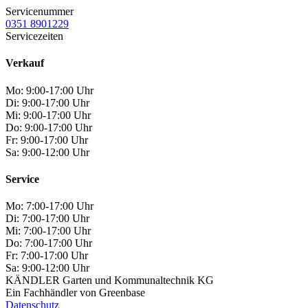
Servicenummer
0351 8901229
Servicezeiten
Verkauf
Mo:
9:00-17:00 Uhr
Di:
9:00-17:00 Uhr
Mi:
9:00-17:00 Uhr
Do:
9:00-17:00 Uhr
Fr:
9:00-17:00 Uhr
Sa:
9:00-12:00 Uhr
Service
Mo:
7:00-17:00 Uhr
Di:
7:00-17:00 Uhr
Mi:
7:00-17:00 Uhr
Do:
7:00-17:00 Uhr
Fr:
7:00-17:00 Uhr
Sa:
9:00-12:00 Uhr
KÄNDLER Garten und Kommunaltechnik KG
Ein Fachhändler von Greenbase
Datenschutz