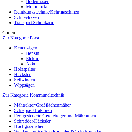
Bodenfräsen
Motorhacken
Reinigungstechnik/Kehrmaschinen
Schneefräsen
Transport Schubkarre
Garten
Zur Kategorie Forst
Kettensägen
Benzin
Elektro
Akku
Holzspalter
Häcksler
Seilwinden
Wippsägen
Zur Kategorie Kommunaltechnik
Mähtraktor/Großflächenmäher
Schlepper/Traktoren
Ferngesteuerte Geräteträger und Mähraupen
Schredder/Häcksler
Hochgrasmäher
Weidemann Hoftrac Radlader & Teleskoplader