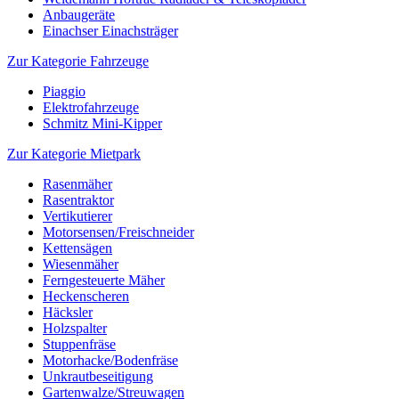
Anbaugeräte
Einachser Einachsträger
Zur Kategorie Fahrzeuge
Piaggio
Elektrofahrzeuge
Schmitz Mini-Kipper
Zur Kategorie Mietpark
Rasenmäher
Rasentraktor
Vertikutierer
Motorsensen/Freischneider
Kettensägen
Wiesenmäher
Ferngesteuerte Mäher
Heckenscheren
Häcksler
Holzspalter
Stuppenfräse
Motorhacke/Bodenfräse
Unkrautbeseitigung
Gartenwalze/Streuwagen