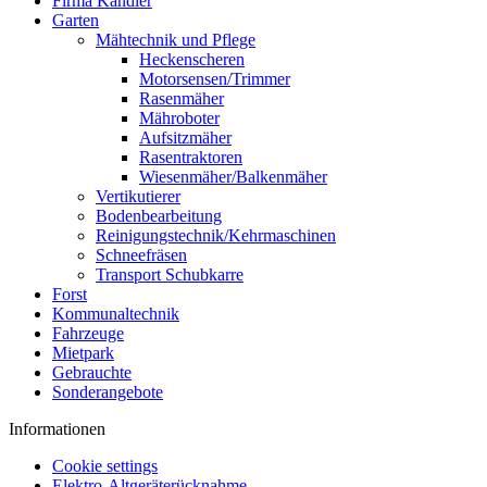
Firma Kändler
Garten
Mähtechnik und Pflege
Heckenscheren
Motorsensen/Trimmer
Rasenmäher
Mähroboter
Aufsitzmäher
Rasentraktoren
Wiesenmäher/Balkenmäher
Vertikutierer
Bodenbearbeitung
Reinigungstechnik/Kehrmaschinen
Schneefräsen
Transport Schubkarre
Forst
Kommunaltechnik
Fahrzeuge
Mietpark
Gebrauchte
Sonderangebote
Informationen
Cookie settings
Elektro-Altgeräterücknahme